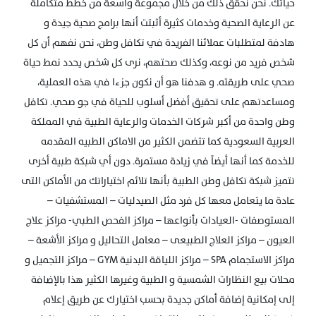
حياتك. نحن نحقق ذلك من خلال مجموعة واسعة من خطط متكاملة
عن الرعاية الصحية وخدمات كثيرة أثبتت أنها برامج صحية جيدة و
هادفة لمتطلبات عملائنا الفريدة في تكافل وطن، نحن نفهم أن كل
شخص فريد من نوعه، وكذلك صحتهم، نرى كل شخص يحدد نمط حياة
صحي على طريقته. و هدفنا هو أن نكون جزءا في هذه العملية،
ومساعدتهم على تحقيق أفضل أسلوب للحياة في جو صحي. تكافل
وطن واحدة من أكبر شركات الخدمات والرعاية الطبية في المملكة
العربية السعودية كما تتضمن الكثير من الاماكن الطبيه المقدمه
للخدمة كما أنها أيضاً في زيادة مستمرة. دون أي شبكة طبية أخرى
تتميز شبكة تكافل وطن الطبية بأنها تلائم اختياراتك من الأماكن التى
عادة ما يتعامل معها كل فرد مثل الصيدليات – المستشفيات –
المستوصفات -العيادات بأنواعها – مراكز الفحص الطبي- مراكز علاج
العيون – مراكز العلاج الطبيعى – معامل التحاليل و مراكز الأشعة –
مراكز الاستجمام SPA – مراكز اللياقة البدنية GYM – مراكز التجميل و
محلات بيع النظارات الشمسية و الطبية وغيرها الكثير هذا بالإضافة
إلى إمكانية إضافة أماكن جديدة بحسب اختيارك عن طريق إعلام