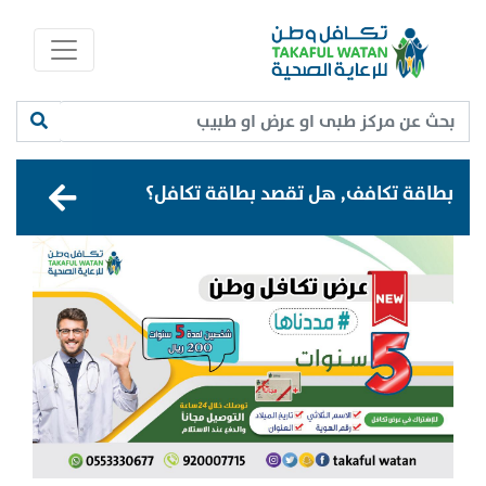
بطاقة تكافف, هل تقصد بطاقة تكافل؟